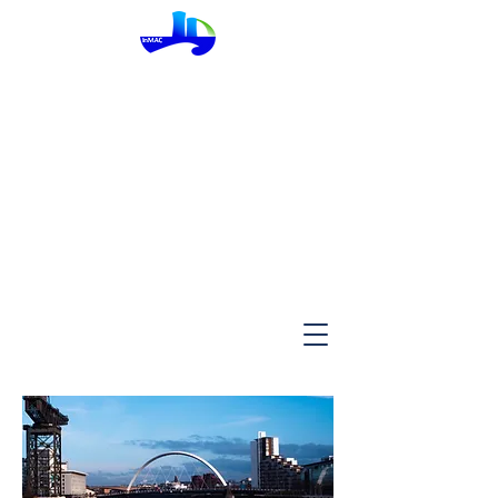
InMac