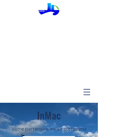
InMac
InMac
Votre partenaire en air comprimé