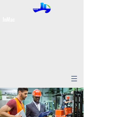
InMac