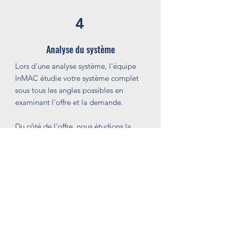
4
Analyse du système
Lors d'une analyse système, l'équipe
InMAC étudie votre système complet
sous tous les angles possibles en
examinant l'offre et la demande.
Du côté de l'offre, nous étudions la
production d'air comprimé :
Les compresseurs sont-ils utilisés
conformément à vos habitudes de
consommation ?
Est-ce que nous mesurons les chutes de
pression ?
Le point de rosée est-il correctement
réglé pour l'application derrière ;