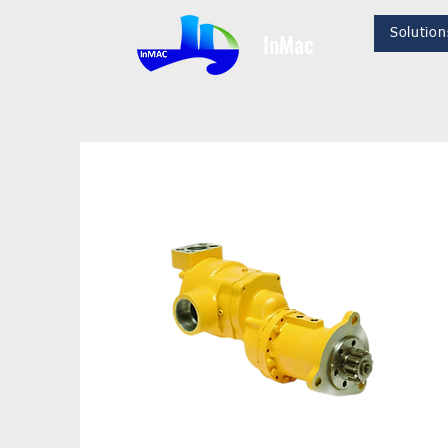
Solution
InMac