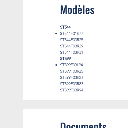
Modèles
ST544
ST544F01R77
ST544F03R25
ST544F03R29
ST544F03R31
ST599
ST599F03L94
ST599F03R25
ST599F03R31
ST599F03R83
ST599F03R94
Documents