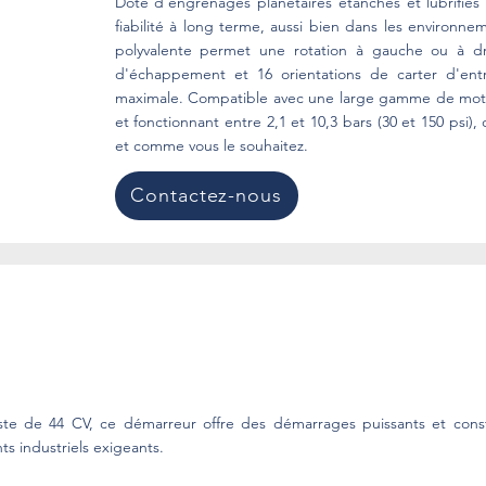
Doté d'engrenages planétaires étanches et lubrifiés
fiabilité à long terme, aussi bien dans les environne
polyvalente permet une rotation à gauche ou à dro
d'échappement et 16 orientations de carter d'entraî
maximale. Compatible avec une large gamme de mote
et fonctionnant entre 2,1 et 10,3 bars (30 et 150 psi
et comme vous le souhaitez.
Contactez-nous
e de 44 CV, ce démarreur offre des démarrages puissants et constan
ts industriels exigeants.