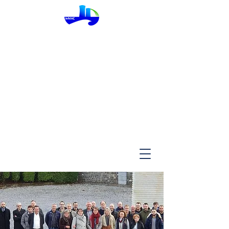
InMac