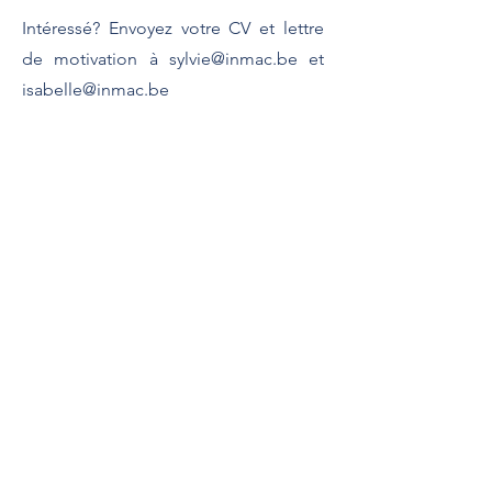
Intéressé? Envoyez votre CV et lettre
de motivation à
sylvie@inmac.be
et
isabelle@inmac.be
Contact
Contactez nous
InMac Anvers: ​+32
3 233 37 72
InMac Jumet:
+32 71 45 18 20
InMac Liège:
+32 470 92 41 95
InMac France: ​
+33 633 57 77 88
info@inmac.be
Legal
TVA InMac Belgique: BE1013 351 377
TVA InMac France: FR
6684 5091 081